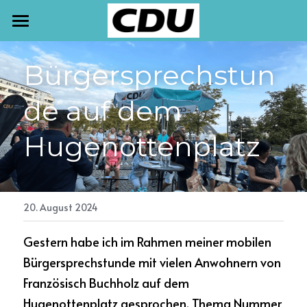
START
Bürgersprechstun
TERMINE
de auf dem 
NEWSLETTER
Hugenottenplatz
AKTUELLES
PRESSE
MEINE ARBEIT
20. August 2024
Gestern habe ich im Rahmen meiner mobilen 
KONTAKT
Bürgersprechstunde mit vielen Anwohnern von 
Französisch Buchholz auf dem 
Hugenottenplatz gesprochen. Thema Nummer 