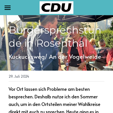
START
Bürgersprechstun
TERMINE
de in Rosenthal
NEWSLETTER
AKTUELLES
Kuckucksweg/ An der Vogelweide
PRESSE
MEINE ARBEIT
29. Juli 2024
Vor Ort lassen sich Probleme am besten 
KONTAKT
besprechen. Deshalb nutze ich den Sommer 
auch, um in den Ortsteilen meiner Wahlkreise 
direkt mit euch zu sprechen. Heute ging es in 