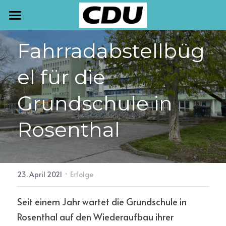
START
Fahrradabstellbüg
TERMINE
el für die 
NEWSLETTER
Grundschule in 
AKTUELLES
Rosenthal
PRESSE
MEINE ARBEIT
·
23. April 2021
Erfolge
KONTAKT
Seit einem Jahr wartet die Grundschule in 
Rosenthal auf den Wiederaufbau ihrer 