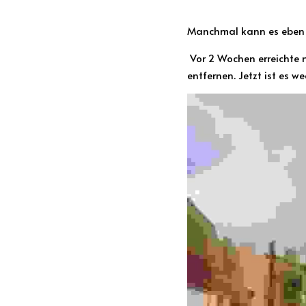
Manchmal kann es eben 
 Vor 2 Wochen erreichte mich ein Bürgeranliegen, das Graffiti auf dem Spielplatz in der Arnouxstraße zu 
entfernen. Jetzt ist es w