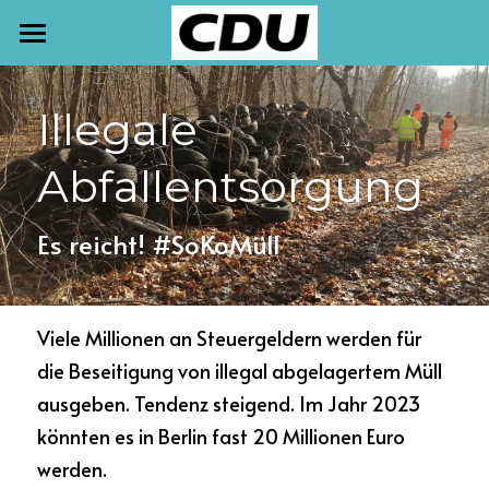
START
Illegale 
TERMINE
Abfallentsorgung 
NEWSLETTER
AKTUELLES
Es reicht! #SoKoMüll
PRESSE
MEINE ARBEIT
Viele Millionen an Steuergeldern werden für 
die Beseitigung von illegal abgelagertem Müll 
KONTAKT
ausgeben. Tendenz steigend. Im Jahr 2023 
könnten es in Berlin fast 20 Millionen Euro 
werden. 