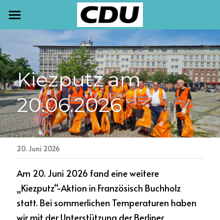
START
TERMINE
Kiezputz am 
NEWSLETTER
20.06.2026
AKTUELLES
PRESSE
MEINE ARBEIT
20. Juni 2026
Am 20. Juni 2026 fand eine weitere 
KONTAKT
„Kiezputz“-Aktion in Französisch Buchholz 
statt. Bei sommerlichen Temperaturen haben 
wir mit der Unterstützung der Berliner 