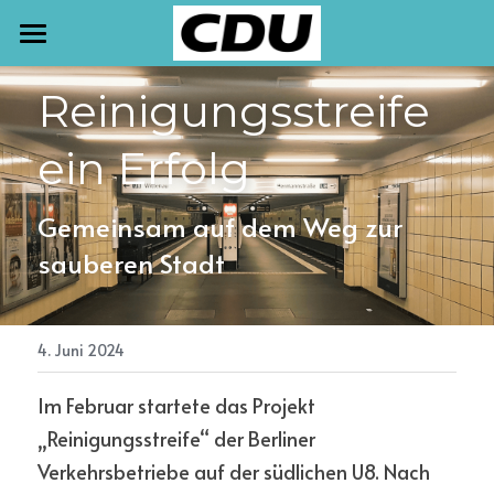
START
Reinigungsstreife 
TERMINE
ein Erfolg
NEWSLETTER
Gemeinsam auf dem Weg zur 
AKTUELLES
sauberen Stadt
PRESSE
MEINE ARBEIT
4. Juni 2024
KONTAKT
Im Februar startete das Projekt 
„Reinigungsstreife“ der Berliner 
Verkehrsbetriebe auf der südlichen U8. Nach 