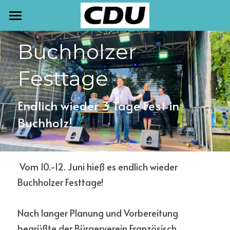
START
Buchholzer 
TERMINE
Festtage
NEWSLETTER
Endlich wieder 3 Tage Fest in 
AKTUELLES
Buchholz!
PRESSE
MEINE ARBEIT
 Vom 10.-12. Juni hieß es endlich wieder 
Buchholzer Festtage! 
KONTAKT
Nach langer Planung und Vorbereitung 
begrüßte der Bürgerverein Französisch 