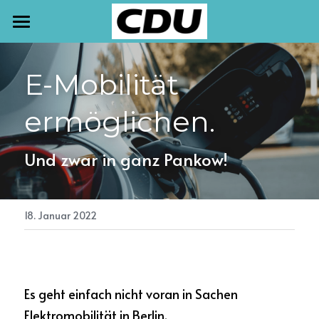
START
E-Mobilität 
TERMINE
ermöglichen.
NEWSLETTER
AKTUELLES
Und zwar in ganz Pankow!
PRESSE
MEINE ARBEIT
18. Januar 2022
KONTAKT
Es geht einfach nicht voran in Sachen 
Elektromobilität in Berlin. 