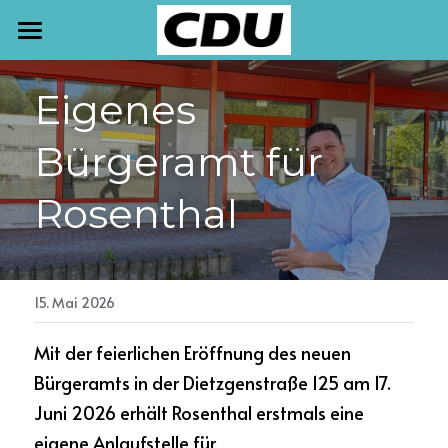
START
Eigenes 
TERMINE
Bürgeramt für 
NEWSLETTER
Rosenthal
AKTUELLES
PRESSE
MEINE ARBEIT
15. Mai 2026
Mit der feierlichen Eröffnung des neuen 
KONTAKT
Bürgeramts in der Dietzgenstraße 125 am 17. 
Juni 2026 erhält Rosenthal erstmals eine 
eigene Anlaufstelle für 