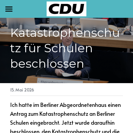
START
Katastrophenschu
TERMINE
tz für Schulen 
NEWSLETTER
beschlossen
AKTUELLES
PRESSE
MEINE ARBEIT
15. Mai 2026
Ich hatte im Berliner Abgeordnetenhaus einen 
KONTAKT
Antrag zum Katastrophenschutz an Berliner 
Schulen eingebracht. Jetzt wurde daraufhin 
beschlossen, den Katastrophenschutz und die 