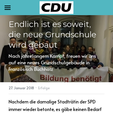
START
Endlich ist es soweit, 
TERMINE
die neue Grundschule 
NEWSLETTER
wird gebaut
AKTUELLES
Nach jahrelangem Kampf, freuen wir uns 
auf eine neues Grundschulgebäude in 
PRESSE
Französisch Buchholz
MEINE ARBEIT
·
27. Januar 2018
Erfolge
KONTAKT
Nachdem die damalige Stadträtin der SPD 
immer wieder betonte, es gäbe keinen Bedarf 