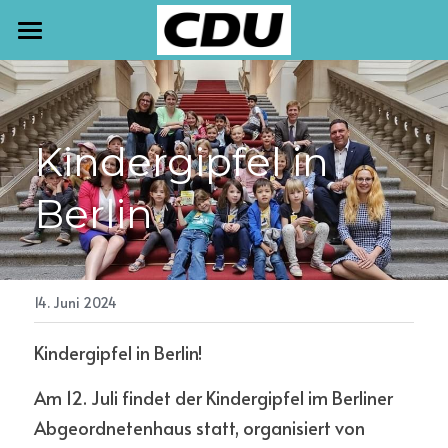
START
TERMINE
Kindergipfel in 
NEWSLETTER
Berlin
AKTUELLES
PRESSE
MEINE ARBEIT
14. Juni 2024
Kindergipfel in Berlin! 
KONTAKT
Am 12. Juli findet der Kindergipfel im Berliner 
Abgeordnetenhaus statt, organisiert von 