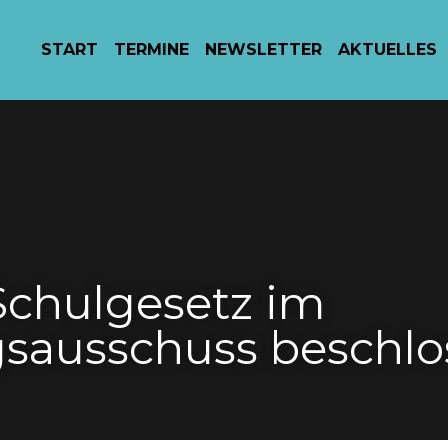
START
TERMINE
NEWSLETTER
AKTUELLES
Schulgesetz im 
gsausschuss besch