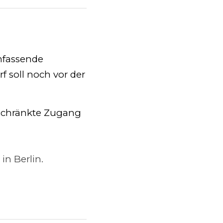
nde 
 noch vor der 
nkte Zugang zum 
lin.