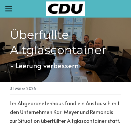
START
Überfüllte 
TERMINE
Altglascontainer
NEWSLETTER
AKTUELLES
- Leerung verbessern
PRESSE
MEINE ARBEIT
31. März 2026
Im Abgeordnetenhaus fand ein Austausch mit 
KONTAKT
den Unternehmen Karl Meyer und Remondis 
zur Situation überfüllter Altglascontainer statt.