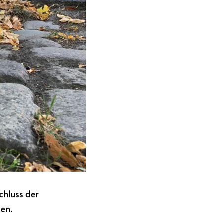
hluss der 
en.