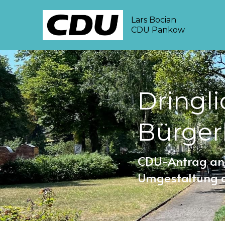
Lars Bocian
CDU Pankow
Dringli
Bürger
CDU-Antrag ang
Umgestaltung d