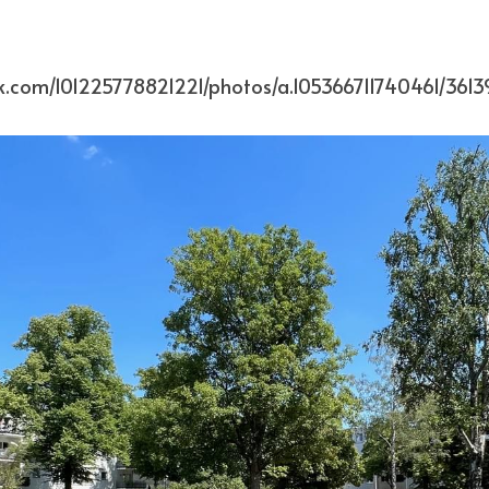
k.com/101225778821221/photos/a.105366711740461/361